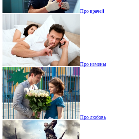
Про врачей
Про измены
Про любовь