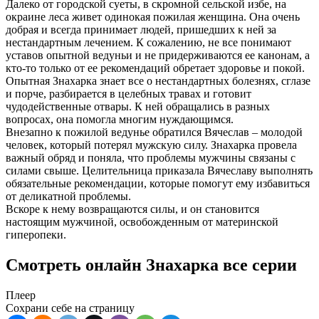
Далеко от городской суеты, в скромной сельской избе, на
окраине леса живет одинокая пожилая женщина. Она очень
добрая и всегда принимает людей, пришедших к ней за
нестандартным лечением. К сожалению, не все понимают
уставов опытной ведуньи и не придерживаются ее канонам, а
кто-то только от ее рекомендаций обретает здоровье и покой.
Опытная Знахарка знает все о нестандартных болезнях, сглазе
и порче, разбирается в целебных травах и готовит
чудодейственные отвары. К ней обращались в разных
вопросах, она помогла многим нуждающимся.
Внезапно к пожилой ведунье обратился Вячеслав – молодой
человек, который потерял мужскую силу. Знахарка провела
важный обряд и поняла, что проблемы мужчины связаны с
силами свыше. Целительница приказала Вячеславу выполнять
обязательные рекомендации, которые помогут ему избавиться
от деликатной проблемы.
Вскоре к нему возвращаются силы, и он становится
настоящим мужчиной, освобожденным от материнской
гиперопеки.
Смотреть онлайн Знахарка все серии
Плеер
Сохрани себе на страницу