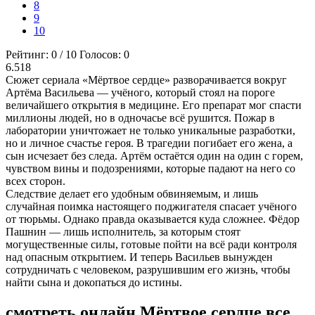
8
9
10
Рейтинг:
0
/
10
Голосов:
0
6.518
Сюжет сериала «Мёртвое сердце» разворачивается вокруг
Артёма Васильева — учёного, который стоял на пороге
величайшего открытия в медицине. Его препарат мог спасти
миллионы людей, но в одночасье всё рушится. Пожар в
лаборатории уничтожает не только уникальные разработки,
но и личное счастье героя. В трагедии погибает его жена, а
сын исчезает без следа. Артём остаётся один на один с горем,
чувством вины и подозрениями, которые падают на него со
всех сторон.
Следствие делает его удобным обвиняемым, и лишь
случайная поимка настоящего поджигателя спасает учёного
от тюрьмы. Однако правда оказывается куда сложнее. Фёдор
Пашнин — лишь исполнитель, за которым стоят
могущественные силы, готовые пойти на всё ради контроля
над опасным открытием. И теперь Васильев вынужден
сотрудничать с человеком, разрушившим его жизнь, чтобы
найти сына и докопаться до истины.
смотреть онлайн Мёртвое сердце все