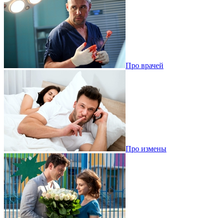
Про врачей
Про измены