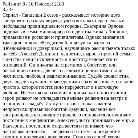
Рейтинг:
8
/
10
Голосов:
2183
8.237
Сериал «Ландыши 2 сезон» рассказывает историю двух
совершенно разных людей, судьба которых переплелась в
небольшом провинциальном городке. Екатерина Орлова
родилась в семье миллиардера и с детства жила в Лондоне,
привыкшая к роскоши и привилегиям. Однако внезапная
трагедия лишила её родителей, и девушка выросла
избалованной и доверчивой, научившись рассчитывать только
на себя. Алексей Данилин, напротив, вырос в простой семье,
с детства ценил искренность и простоту человеческих
отношений. Он никогда не стремился к богатству или
роскошной жизни, для него главными ценностями стали
честность, любовь и взаимопонимание. Судьба сводит этих
двух людей случайно, и между ними сразу возникает сильное
чувство, которое постепенно перерастает в настоящую
любовь. Несмотря на различия в привычках и воспитании,
герои решают не откладывать важные решения на завтра и
планируют свадьбу. Их путь к счастью оказывается
непростым: привычки богатой девушки, желание всё
контролировать и влияние прошлого становятся источником
постоянных конфликтов. Алексей учится принимать её мир, а
Екатерина постепенно открывается и понимает, что
настоящая ценность — не деньги и статус, а искренние
эмоции и поддержка друг друга. Серия за серией герои