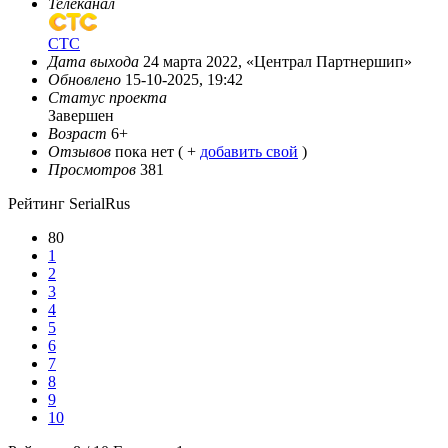
Телеканал
СТС
Дата выхода
24 марта 2022, «Централ Партнершип»
Обновлено
15-10-2025, 19:42
Статус проекта
Завершен
Возраст
6+
Отзывов
пока нет ( +
добавить свой
)
Просмотров
381
Рейтинг SerialRus
80
1
2
3
4
5
6
7
8
9
10