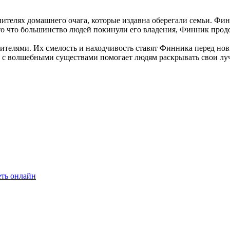
телях домашнего очага, которые издавна оберегали семьи. Фин
то что большинство людей покинули его владения, Финник продо
одителями. Их смелость и находчивость ставят Финника перед н
 с волшебными существами помогает людям раскрывать свои луч