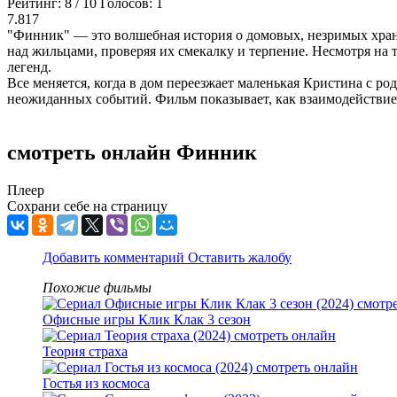
Рейтинг:
8
/
10
Голосов:
1
7.817
"Финник" — это волшебная история о домовых, незримых храни
над жильцами, проверяя их смекалку и терпение. Несмотря на 
легенд.
Все меняется, когда в дом переезжает маленькая Кристина с р
неожиданных событий. Фильм показывает, как взаимодействие
смотреть онлайн Финник
Плеер
Сохрани себе на страницу
Добавить комментарий
Оставить жалобу
Похожие фильмы
Офисные игры Клик Клак 3 сезон
Теория страха
Гостья из космоса