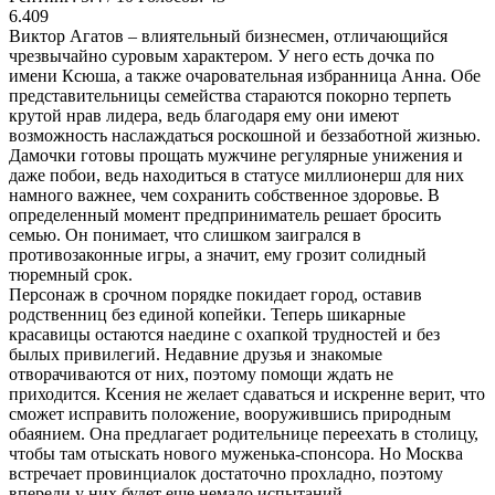
6.409
Виктор Агатов – влиятельный бизнесмен, отличающийся
чрезвычайно суровым характером. У него есть дочка по
имени Ксюша, а также очаровательная избранница Анна. Обе
представительницы семейства стараются покорно терпеть
крутой нрав лидера, ведь благодаря ему они имеют
возможность наслаждаться роскошной и беззаботной жизнью.
Дамочки готовы прощать мужчине регулярные унижения и
даже побои, ведь находиться в статусе миллионерш для них
намного важнее, чем сохранить собственное здоровье. В
определенный момент предприниматель решает бросить
семью. Он понимает, что слишком заигрался в
противозаконные игры, а значит, ему грозит солидный
тюремный срок.
Персонаж в срочном порядке покидает город, оставив
родственниц без единой копейки. Теперь шикарные
красавицы остаются наедине с охапкой трудностей и без
былых привилегий. Недавние друзья и знакомые
отворачиваются от них, поэтому помощи ждать не
приходится. Ксения не желает сдаваться и искренне верит, что
сможет исправить положение, вооружившись природным
обаянием. Она предлагает родительнице переехать в столицу,
чтобы там отыскать нового муженька-спонсора. Но Москва
встречает провинциалок достаточно прохладно, поэтому
впереди у них будет еще немало испытаний.