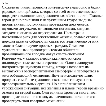
5.62
Сюжетная линия переносит зрительскую аудиторию в будни
рядовых полицейских, которые со всей ответственностью
подходят к выполнению должностных обязанностей. Главные
герои давно привыкли к напряженным трудовым дням,
пропитанным постоянными проверками документов,
шумными летучками, отчаянными погонями, хитрыми
засадами и опасными перестрелками. Несмотря на
постоянный риск для собственных жизней, бравые стражи
порядка даже не собираются сдаваться, ведь именно от них
зависит благополучие простых граждан. С такими
мужественными правоохранителями обитатели
провинциального городка могут спасть спокойно!
Конечно же, у каждого персонажа имеются свои
индивидуальные мечты и стремления. Одни планируют
построить грандиозную карьеру, которая позволит им
вырваться из бесперспективной атмосферы и перебраться в
многообещающий мегаполис. Другие используют шанс
продлить семейные традиции, связанные со служением в
правоохранительных органах. Но с приближением
угрожающей ситуации, все желания и планы героев временно
отходят на второй план. Они единым фронтом выступают
против распоясавшихся злоумышленников, пытающихся
провернуть свои коварные махинации.