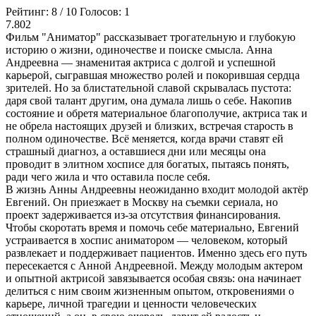
Рейтинг:
8
/
10
Голосов:
1
7.802
Фильм "Аниматор" рассказывает трогательную и глубокую
историю о жизни, одиночестве и поиске смысла. Анна
Андреевна — знаменитая актриса с долгой и успешной
карьерой, сыгравшая множество ролей и покорившая сердца
зрителей. Но за блистательной славой скрывалась пустота:
даря свой талант другим, она думала лишь о себе. Накопив
состояние и обретя материальное благополучие, актриса так и
не обрела настоящих друзей и близких, встречая старость в
полном одиночестве. Всё меняется, когда врачи ставят ей
страшный диагноз, а оставшиеся дни или месяцы она
проводит в элитном хосписе для богатых, пытаясь понять,
ради чего жила и что оставила после себя.
В жизнь Анны Андреевны неожиданно входит молодой актёр
Евгений. Он приезжает в Москву на съемки сериала, но
проект задерживается из-за отсутствия финансирования.
Чтобы скоротать время и помочь себе материально, Евгений
устраивается в хоспис аниматором — человеком, который
развлекает и поддерживает пациентов. Именно здесь его путь
пересекается с Анной Андреевной. Между молодым актером
и опытной актрисой завязывается особая связь: она начинает
делиться с ним своим жизненным опытом, откровениями о
карьере, личной трагедии и ценности человеческих