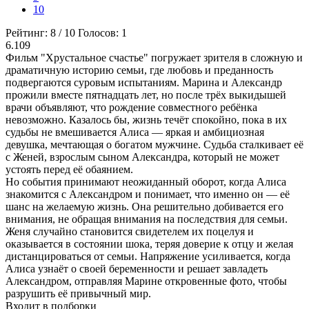
10
Рейтинг:
8
/
10
Голосов:
1
6.109
Фильм "Хрустальное счастье" погружает зрителя в сложную и
драматичную историю семьи, где любовь и преданность
подвергаются суровым испытаниям. Марина и Александр
прожили вместе пятнадцать лет, но после трёх выкидышей
врачи объявляют, что рождение совместного ребёнка
невозможно. Казалось бы, жизнь течёт спокойно, пока в их
судьбы не вмешивается Алиса — яркая и амбициозная
девушка, мечтающая о богатом мужчине. Судьба сталкивает её
с Женей, взрослым сыном Александра, который не может
устоять перед её обаянием.
Но события принимают неожиданный оборот, когда Алиса
знакомится с Александром и понимает, что именно он — её
шанс на желаемую жизнь. Она решительно добивается его
внимания, не обращая внимания на последствия для семьи.
Женя случайно становится свидетелем их поцелуя и
оказывается в состоянии шока, теряя доверие к отцу и желая
дистанцироваться от семьи. Напряжение усиливается, когда
Алиса узнаёт о своей беременности и решает завладеть
Александром, отправляя Марине откровенные фото, чтобы
разрушить её привычный мир.
Входит в подборки