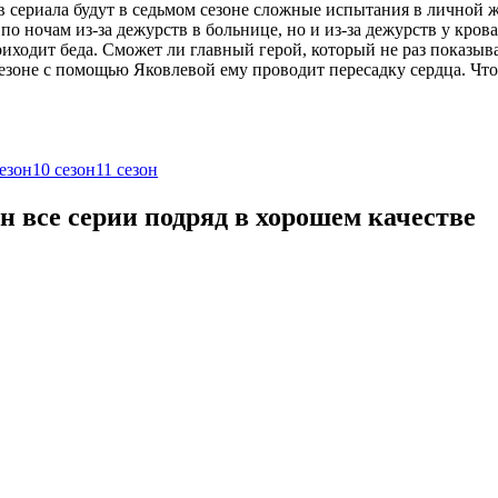
 сериала будут в седьмом сезоне сложные испытания в личной 
т по ночам из-за дежурств в больнице, но и из-за дежурств у к
иходит беда. Сможет ли главный герой, который не раз показывал
езоне с помощью Яковлевой ему проводит пересадку сердца. Чт
сезон
10 сезон
11 сезон
 все серии подряд в хорошем качестве