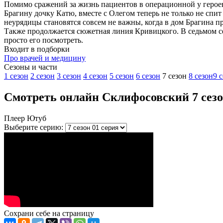
Помимо сражений за жизнь пациентов в операционной у героев
Брагину дочку Катю, вместе с Олегом теперь не только не спи
неурядицы становятся совсем не важны, когда в дом Брагина пр
Также продолжается сюжетная линия Кривицкого. В седьмом с
просто его посмотреть.
Входит в подборки
Про врачей и медицину
Cезоны и части
1 сезон
2 сезон
3 сезон
4 сезон
5 сезон
6 сезон
7 сезон
8 сезон
9 
Смотреть онлайн Склифосовский 7 сезон
Плеер Ютуб
Выберите серию:
Сохрани себе на страницу