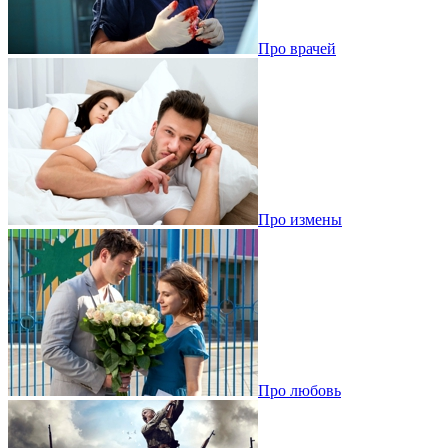
Про врачей
Про измены
Про любовь