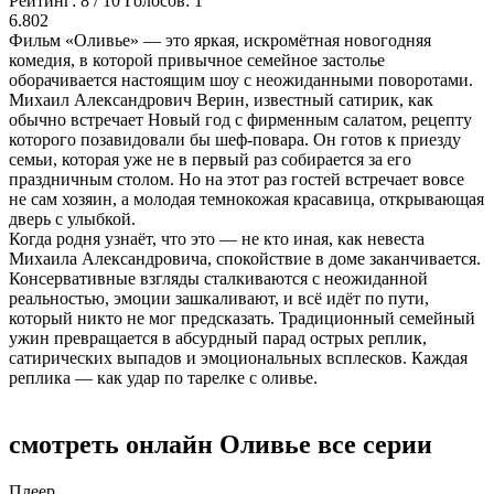
Рейтинг:
8
/
10
Голосов:
1
6.802
Фильм «Оливье» — это яркая, искромётная новогодняя
комедия, в которой привычное семейное застолье
оборачивается настоящим шоу с неожиданными поворотами.
Михаил Александрович Верин, известный сатирик, как
обычно встречает Новый год с фирменным салатом, рецепту
которого позавидовали бы шеф-повара. Он готов к приезду
семьи, которая уже не в первый раз собирается за его
праздничным столом. Но на этот раз гостей встречает вовсе
не сам хозяин, а молодая темнокожая красавица, открывающая
дверь с улыбкой.
Когда родня узнаёт, что это — не кто иная, как невеста
Михаила Александровича, спокойствие в доме заканчивается.
Консервативные взгляды сталкиваются с неожиданной
реальностью, эмоции зашкаливают, и всё идёт по пути,
который никто не мог предсказать. Традиционный семейный
ужин превращается в абсурдный парад острых реплик,
сатирических выпадов и эмоциональных всплесков. Каждая
реплика — как удар по тарелке с оливье.
смотреть онлайн Оливье все серии
Плеер