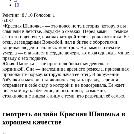
10
Рейтинг:
8
/
10
Голосов:
1
6.037
«Красная Шапочка» — это вовсе не та история, которую вы
слышали в детстве. Забудьте о сказках. Перед вами — темное
фэнтези о девочке, в жилах которой течет кровь охотника. Ее
отец, легендарный Волкобой, пал в битве с оборотнями,
защищая людей от ночных монстров. Но память о нем не
умерла — она живет в сердце дочери, которая однажды узнает
правду о его подвиге.
Юная Шапочка — не просто любопытная девочка с
корзинкой. Она — наследница древнего ремесла, призванная
продолжить борьбу, которую начал ее отец. В окружении
бабушки и матери, пытающихся скрыть правду, героиня
открывает в себе силу, о которой и не подозревала. Её ждет
нелегкий путь: обучение, испытания и, возможно,
столкновение лицом к лицу с теми, кто разрушил её семью.
смотреть онлайн Красная Шапочка в
хорошем качестве