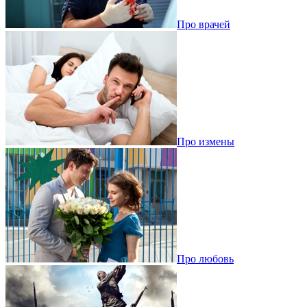
Про врачей
Про измены
Про любовь