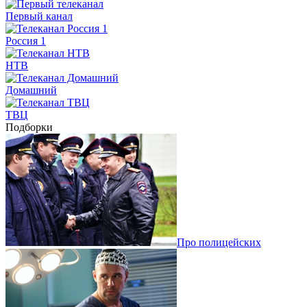
Первый канал
Россия 1
НТВ
Домашний
ТВЦ
Подборки
Про полицейских