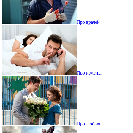
Про врачей
Про измены
Про любовь