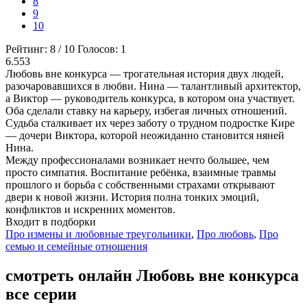
8
9
10
Рейтинг:
8
/
10
Голосов:
1
6.553
Любовь вне конкурса — трогательная история двух людей,
разочаровавшихся в любви. Нина — талантливый архитектор,
а Виктор — руководитель конкурса, в котором она участвует.
Оба сделали ставку на карьеру, избегая личных отношений.
Судьба сталкивает их через заботу о трудном подростке Кире
— дочери Виктора, которой неожиданно становится няней
Нина.
Между профессионалами возникает нечто большее, чем
просто симпатия. Воспитание ребёнка, взаимные травмы
прошлого и борьба с собственными страхами открывают
двери к новой жизни. История полна тонких эмоций,
конфликтов и искренних моментов.
Входит в подборки
Про измены и любовные треугольники
,
Про любовь
,
Про
семью и семейные отношения
смотреть онлайн Любовь вне конкурса
все серии