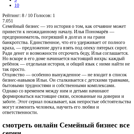
10
Рейтинг:
8
/
10
Голосов:
1
7.051
Семейный бизнес — это история о том, как отчаяние может
привести к неожиданному началу. Илья Пономарёв —
предприниматель, погрязший в долгах и на грани
банкротства. Единственное, что его удерживает от полного
краха, — предложение друга взять под опеку пятерых сирот.
Ради денег и возможности отсрочить беду, Илья соглашается.
Но вскоре в его доме начинается настоящий вихрь: каждый
ребёнок — отдельная история, и общий язык с ними найти не
так просто.
Отцовство — особенно вынужденное — не входит в список
бизнес-навыков Ильи. Он сталкивается с детскими травмами,
бытовыми трудностями и собственными комплексами.
Однако со временем между ним и детьми начинают
формироваться настоящие связи, основанные на доверии и
заботе. Этот сериал показывает, как непростые обстоятельства
могут изменить человека, научить его любви и
ответственности.
смотреть онлайн Семейный бизнес все
серии