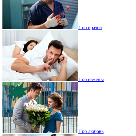
Про врачей
Про измены
Про любовь