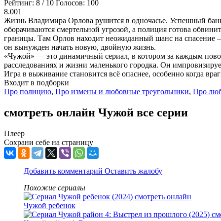
Рейтинг:
8
/
10
Голосов:
100
8.001
Жизнь Владимира Орлова рушится в одночасье. Успешный банк
оборачиваются смертельной угрозой, а полиция готова обвинит
границы. Там Орлов находит неожиданный шанс на спасение —
он вынужден начать новую, двойную жизнь.
«Чужой» — это динамичный сериал, в котором за каждым повор
расследованиях и жизни маленького городка. Он импровизирует
Игра в выживание становится всё опаснее, особенно когда вра
Входит в подборки
Про полицию
,
Про измены и любовные треугольники
,
Про лю
смотреть онлайн Чужой все серии
Плеер
Сохрани себе на страницу
Добавить комментарий
Оставить жалобу
Похожие сериалы
Чужой ребенок