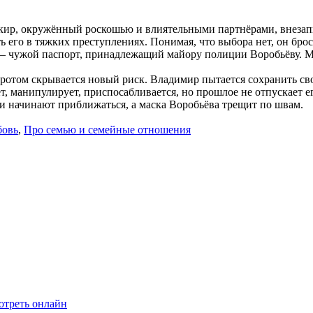
ир, окружённый роскошью и влиятельными партнёрами, внезапно
ь его в тяжких преступлениях. Понимая, что выбора нет, он бро
 чужой паспорт, принадлежащий майору полиции Воробьёву. Ме
отом скрывается новый риск. Владимир пытается сохранить сво
, манипулирует, приспосабливается, но прошлое не отпускает е
ги начинают приближаться, а маска Воробьёва трещит по швам.
бовь
,
Про семью и семейные отношения