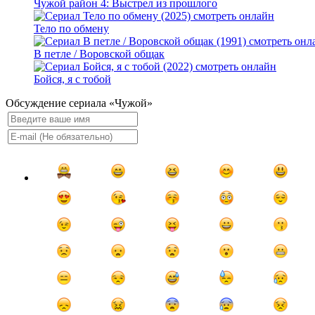
Чужой район 4: Выстрел из прошлого
Тело по обмену
В петле / Воровской общак
Бойся, я с тобой
Обсуждение сериала «Чужой»