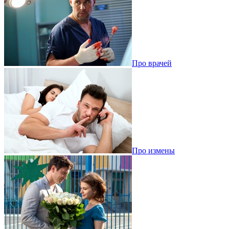
Про врачей
Про измены