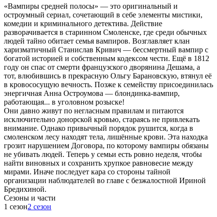
«Вампиры средней полосы» — это оригинальный и
остроумный сериал, сочетающий в себе элементы мистики,
комедии и криминального детектива. Действие
разворачивается в старинном Смоленске, где среди обычных
людей тайно обитает семья вампиров. Возглавляет клан
харизматичный Станислав Кривич — бессмертный вампир с
богатой историей и собственным кодексом чести. Ещё в 1812
году он спас от смерти французского дворянина Дешама, а
тот, влюбившись в прекрасную Ольгу Барановскую, втянул её
в кровососущую вечность. Позже к семейству присоединилась
энергичная Анна Остроумова — блондинка-вампир,
работающая... в уголовном розыске!
Они давно живут по негласным правилам и питаются
исключительно донорской кровью, стараясь не привлекать
внимание. Однако привычный порядок рушится, когда в
смоленском лесу находят тела, лишённые крови. Эта находка
грозит нарушением Договора, по которому вампиры обязаны
не убивать людей. Теперь у семьи есть ровно неделя, чтобы
найти виновных и сохранить хрупкое равновесие между
мирами. Иначе последует кара со стороны тайной
организации наблюдателей во главе с безжалостной Ириной
Бредихиной.
Cезоны и части
1 сезон
2 сезон