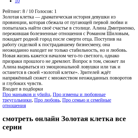
10
Рейтинг:
8
/
10
Голосов:
1
Золотая клетка — драматическая история девушки из
провинции, которая сбежала от пугающей первой любви и
попыталась найти своё счастье в столице. Алина Дмитриенко,
пережившая болезненные отношения с Романом Шиловым,
покидает родной город после смерти отца. Поступив на
работу сиделкой к пострадавшему бизнесмену, она
неожиданно находит не только стабильность, но и любовь.
Новая жизнь кажется началом чего-то светлого, однако
призраки прошлого не дремлют. Вопрос в том, сможет ли
Алина вырваться из эмоциональной ловушки или так и
останется в своей «золотой клетке». Зрителей ждёт
напряжённый сюжет с множеством неожиданных поворотов
и глубоких чувств.
Входит в подборки
Про маньяков и убийц
,
Про измены и любовные
треугольники
,
Про любовь
,
Про семью и семейные
отношения
смотреть онлайн Золотая клетка все
серии