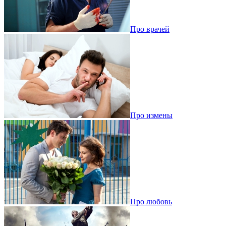
Про врачей
Про измены
Про любовь