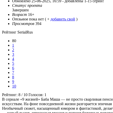
Обновлено
25-06-2025, 16:59 -
добавлены 1-15 серии!
Статус проекта
Завершен
Возраст
16+
Отзывов
пока нет ( +
добавить свой
)
Просмотров
394
Рейтинг SerialRus
80
1
2
3
4
5
6
7
8
9
10
Рейтинг:
8
/
10
Голосов:
1
В сериале «9 жизней» Баба Маша — не просто сварливая пенс
искусствам. На фоне повседневной жизни разгорается эпичная 
Необычный сюжет, насыщенный юмором и фантастикой, делает с
— новый вызов, шпионская миссия и порция безумных поворо