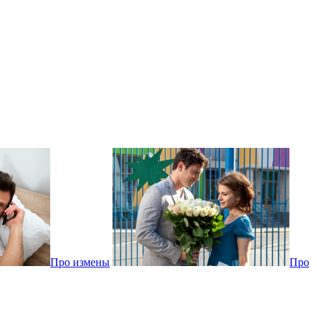
Про измены
Про