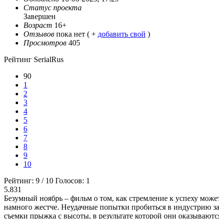
Статус проекта
Завершен
Возраст
16+
Отзывов
пока нет ( +
добавить свой
)
Просмотров
405
Рейтинг SerialRus
90
1
2
3
4
5
6
7
8
9
10
Рейтинг:
9
/
10
Голосов:
1
5.831
Безумный ноябрь – фильм о том, как стремление к успеху може
намного жестче. Неудачные попытки пробиться в индустрию за
съемки прыжка с высоты, в результате которой они оказываются