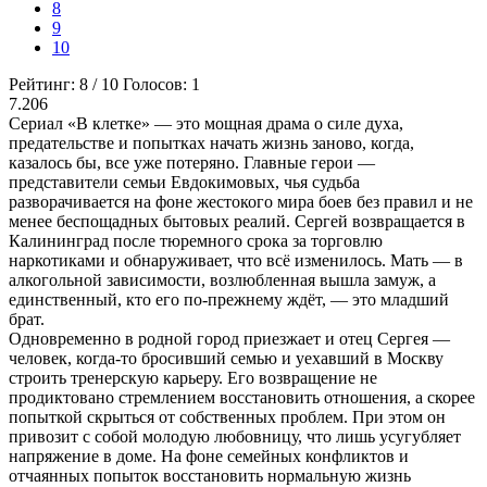
8
9
10
Рейтинг:
8
/
10
Голосов:
1
7.206
Сериал «В клетке» — это мощная драма о силе духа,
предательстве и попытках начать жизнь заново, когда,
казалось бы, все уже потеряно. Главные герои —
представители семьи Евдокимовых, чья судьба
разворачивается на фоне жестокого мира боев без правил и не
менее беспощадных бытовых реалий. Сергей возвращается в
Калининград после тюремного срока за торговлю
наркотиками и обнаруживает, что всё изменилось. Мать — в
алкогольной зависимости, возлюбленная вышла замуж, а
единственный, кто его по-прежнему ждёт, — это младший
брат.
Одновременно в родной город приезжает и отец Сергея —
человек, когда-то бросивший семью и уехавший в Москву
строить тренерскую карьеру. Его возвращение не
продиктовано стремлением восстановить отношения, а скорее
попыткой скрыться от собственных проблем. При этом он
привозит с собой молодую любовницу, что лишь усугубляет
напряжение в доме. На фоне семейных конфликтов и
отчаянных попыток восстановить нормальную жизнь