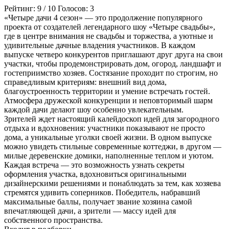
Рейтинг:
9
/
10
Голосов:
3
«Четыре дачи 4 сезон» — это продолжение популярного
проекта от создателей легендарного шоу «Четыре свадьбы»,
где в центре внимания не свадьбы и торжества, а уютные и
удивительные дачные владения участников. В каждом
выпуске четверо конкурентов приглашают друг друга на свои
участки, чтобы продемонстрировать дом, огород, ландшафт и
гостеприимство хозяев. Состязание проходит по строгим, но
справедливым критериям: внешний вид дома,
благоустроенность территории и умение встречать гостей.
Атмосфера дружеской конкуренции и неповторимый шарм
каждой дачи делают шоу особенно увлекательным.
Зрителей ждет настоящий калейдоскоп идей для загородного
отдыха и вдохновения: участники показывают не просто
дома, а уникальные уголки своей жизни. В одном выпуске
можно увидеть стильные современные коттеджи, в другом —
милые деревенские домики, наполненные теплом и уютом.
Каждая встреча — это возможность узнать секреты
оформления участка, вдохновиться оригинальными
дизайнерскими решениями и понаблюдать за тем, как хозяева
стремятся удивить соперников. Победитель, набравший
максимальные баллы, получает звание хозяина самой
впечатляющей дачи, а зрители — массу идей для
собственного пространства.