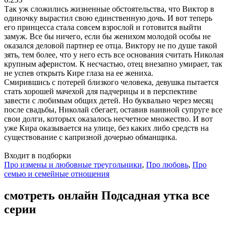
Так уж сложились жизненные обстоятельства, что Виктор в
одиночку вырастил свою единственную дочь. И вот теперь
его принцесса стала совсем взрослой и готовится выйти
замуж. Все бы ничего, если бы женихом молодой особы не
оказался деловой партнер ее отца. Виктору не по душе такой
зять, тем более, что у него есть все основания считать Николая
крупным аферистом. К несчастью, отец внезапно умирает, так
не успев открыть Кире глаза на ее жениха.
Смирившись с потерей близкого человека, девушка пытается
стать хорошей мачехой для падчерицы и в перспективе
завести с любимым общих детей. Но буквально через месяц
после свадьбы, Николай сбегает, оставив наивной супруге все
свои долги, которых оказалось несчетное множество. И вот
уже Кира оказывается на улице, без каких либо средств на
существование с капризной дочерью обманщика.
Входит в подборки
Про измены и любовные треугольники
,
Про любовь
,
Про
семью и семейные отношения
смотреть онлайн Подсадная утка все
серии