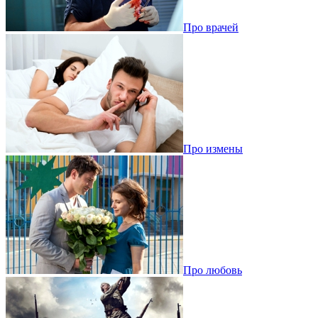
Про врачей
Про измены
Про любовь