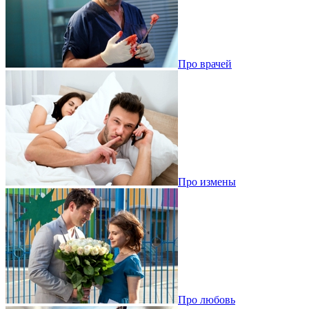
Про врачей
Про измены
Про любовь