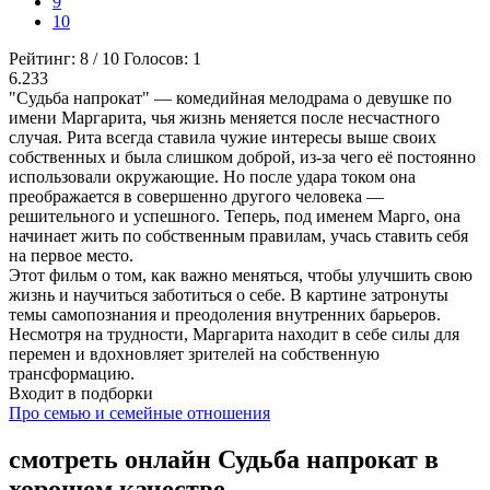
9
10
Рейтинг:
8
/
10
Голосов:
1
6.233
"Судьба напрокат" — комедийная мелодрама о девушке по
имени Маргарита, чья жизнь меняется после несчастного
случая. Рита всегда ставила чужие интересы выше своих
собственных и была слишком доброй, из-за чего её постоянно
использовали окружающие. Но после удара током она
преображается в совершенно другого человека —
решительного и успешного. Теперь, под именем Марго, она
начинает жить по собственным правилам, учась ставить себя
на первое место.
Этот фильм о том, как важно меняться, чтобы улучшить свою
жизнь и научиться заботиться о себе. В картине затронуты
темы самопознания и преодоления внутренних барьеров.
Несмотря на трудности, Маргарита находит в себе силы для
перемен и вдохновляет зрителей на собственную
трансформацию.
Входит в подборки
Про семью и семейные отношения
смотреть онлайн Судьба напрокат в
хорошем качестве