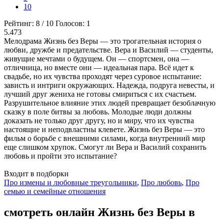
10
Рейтинг:
8
/
10
Голосов:
1
5.473
Мелодрама Жизнь без Веры — это трогательная история о
любви, дружбе и предательстве. Вера и Василий — студенты,
живущие мечтами о будущем. Он — спортсмен, она —
отличница, но вместе они — идеальная пара. Всё идет к
свадьбе, но их чувства проходят через суровое испытание:
зависть и интриги окружающих. Надежда, подруга невесты, и
лучший друг жениха не готовы смириться с их счастьем.
Разрушительное влияние этих людей превращает безоблачную
сказку в поле битвы за любовь. Молодые люди должны
доказать не только друг другу, но и миру, что их чувства
настоящие и неподвластны клевете. Жизнь без Веры — это
фильм о борьбе с внешними силами, когда внутренний мир
еще слишком хрупок. Смогут ли Вера и Василий сохранить
любовь и пройти это испытание?
Входит в подборки
Про измены и любовные треугольники
,
Про любовь
,
Про
семью и семейные отношения
смотреть онлайн Жизнь без Веры в