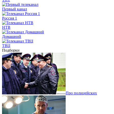
Первый канал
Россия 1
НТВ
Домашний
ТВЦ
Подборки
Про полицейских