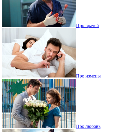
Про врачей
Про измены
Про любовь