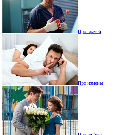
Про врачей
Про измены
Про любовь