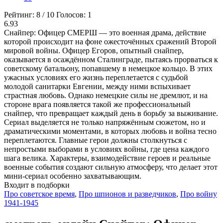
Рейтинг:
8
/
10
Голосов:
1
6.93
Снайпер: Офицер СМЕРШ — это военная драма, действие
которой происходит на фоне ожесточённых сражений Второй
мировой войны. Офицер Егоров, опытный снайпер,
оказывается в осаждённом Сталинграде, пытаясь прорваться к
советскому батальону, попавшему в немецкое кольцо. В этих
ужасных условиях его жизнь переплетается с судьбой
молодой санитарки Евгении, между ними вспыхивает
страстная любовь. Однако немецкие силы не дремлют, и на
стороне врага появляется такой же профессиональный
снайпер, что превращает каждый день в борьбу за выживание.
Сериал выделяется не только напряжённым сюжетом, но и
драматическими моментами, в которых любовь и война тесно
переплетаются. Главные герои должны столкнуться с
непростыми выборами в условиях войны, где цена каждого
шага велика. Характеры, взаимодействие героев и реальные
военные события создают сильную атмосферу, что делает этот
мини-сериал особенно захватывающим.
Входит в подборки
Про советское время
,
Про шпионов и разведчиков
,
Про войну
1941-1945