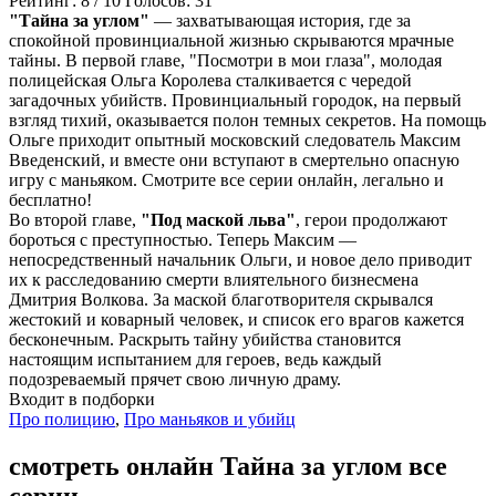
Рейтинг:
8
/
10
Голосов:
31
"Тайна за углом"
— захватывающая история, где за
спокойной провинциальной жизнью скрываются мрачные
тайны. В первой главе, "Посмотри в мои глаза", молодая
полицейская Ольга Королева сталкивается с чередой
загадочных убийств. Провинциальный городок, на первый
взгляд тихий, оказывается полон темных секретов. На помощь
Ольге приходит опытный московский следователь Максим
Введенский, и вместе они вступают в смертельно опасную
игру с маньяком. Смотрите все серии онлайн, легально и
бесплатно!
Во второй главе,
"Под маской льва"
, герои продолжают
бороться с преступностью. Теперь Максим —
непосредственный начальник Ольги, и новое дело приводит
их к расследованию смерти влиятельного бизнесмена
Дмитрия Волкова. За маской благотворителя скрывался
жестокий и коварный человек, и список его врагов кажется
бесконечным. Раскрыть тайну убийства становится
настоящим испытанием для героев, ведь каждый
подозреваемый прячет свою личную драму.
Входит в подборки
Про полицию
,
Про маньяков и убийц
смотреть онлайн Тайна за углом все