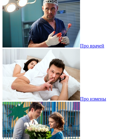
Про врачей
Про измены