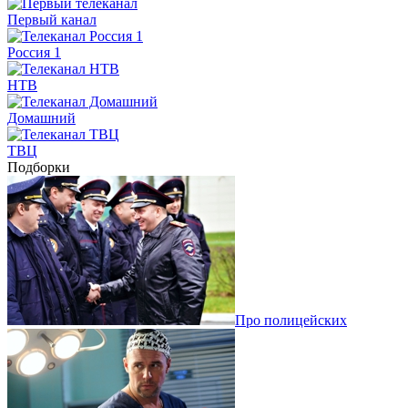
Первый канал
Россия 1
НТВ
Домашний
ТВЦ
Подборки
Про полицейских