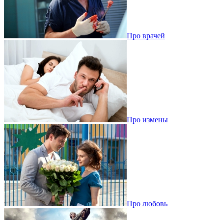
Про врачей
Про измены
Про любовь