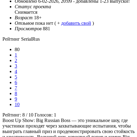
Обновлено
6-02-2026, 20:09 -
добавлены 1-23 выпуски!
Статус проекта
Снимается
Возраст
18+
Отзывов
пока нет ( +
добавить свой
)
Просмотров
881
Рейтинг SerialRus
80
1
2
3
4
5
6
7
8
9
10
Рейтинг:
8
/
10
Голосов:
1
Boost Up Show: Big Russian Boss — это уникальное шоу, где
участники проходят через захватывающие испытания, чтобы
выиграть главный приз и продемонстрировать свою стойкость
и креативность. Ведущий шоу, известный рэпер и комик Big