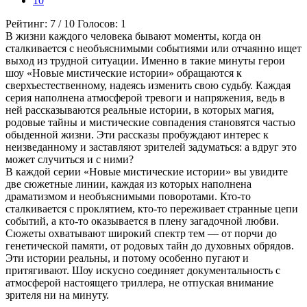
10
Рейтинг:
7
/
10
Голосов:
1
В жизни каждого человека бывают моменты, когда он
сталкивается с необъяснимыми событиями или отчаянно ищет
выход из трудной ситуации. Именно в такие минуты герои
шоу «Новые мистические истории» обращаются к
сверхъестественному, надеясь изменить свою судьбу. Каждая
серия наполнена атмосферой тревоги и напряжения, ведь в
ней рассказываются реальные истории, в которых магия,
родовые тайны и мистические совпадения становятся частью
обыденной жизни. Эти рассказы пробуждают интерес к
неизведанному и заставляют зрителей задуматься: а вдруг это
может случиться и с ними?
В каждой серии «Новые мистические истории» вы увидите
две сюжетные линии, каждая из которых наполнена
драматизмом и необъяснимыми поворотами. Кто-то
сталкивается с проклятием, кто-то переживает странные цепи
событий, а кто-то оказывается в плену загадочной любви.
Сюжеты охватывают широкий спектр тем — от порчи до
генетической памяти, от родовых тайн до духовных обрядов.
Эти истории реальны, и потому особенно пугают и
притягивают. Шоу искусно соединяет документальность с
атмосферой настоящего триллера, не отпуская внимание
зрителя ни на минуту.