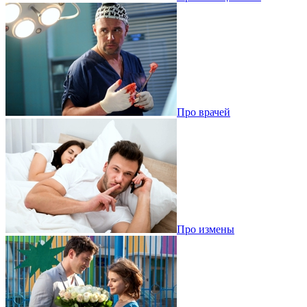
Про врачей
Про измены