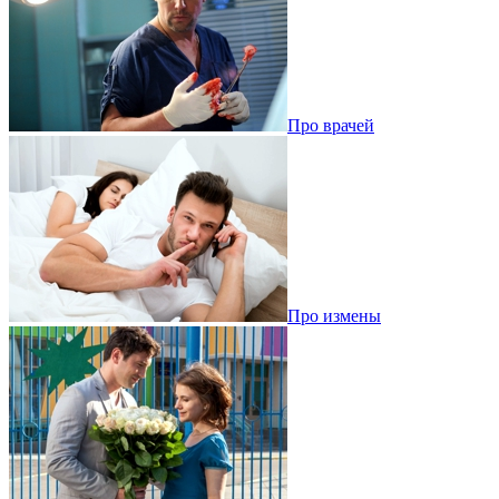
Про врачей
Про измены