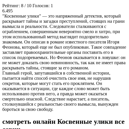
Рейтинг:
8
/
10
Голосов:
1
6.495
"Косвенные улики" — это напряженный детектив, который
раскрывает тайны и загадки преступлений, стоящих на грани
вымысла и реальности. Следователи сталкиваются с
ограблением, совершенным невероятно смело и хитро, при
этом использованный метод выглядит подозрительно
знакомым. Он описан в романе известного писателя Игоря
Феонова, который еще не был опубликован. Такое совпадение
заставляет правоохранительные органы поставить его в
список подозреваемых. Но Феонов оказывается в ловушке: он
не может доказать свою невиновность, так как не имеет права
раскрывать тайны, стоящие за его романом.
Главный герой, запутавшийся в собственной истории,
пытается найти способ очистить свое имя, не нарушив
секретов, которые могут стать его проклятием. Он
оказывается в ситуации, где каждое слово может быть
использовано против него, а правда может оказаться
смертельно опасной. Следствие нарастает, а писатель,
столкнувшийся с реальностью своего вымысла, вынужден
бороться за свою свободу.
смотреть онлайн Косвенные улики все