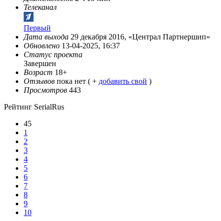
Телеканал
Первый
Дата выхода
29 декабря 2016, «Централ Партнершип»
Обновлено
13-04-2025, 16:37
Статус проекта
Завершен
Возраст
18+
Отзывов
пока нет ( +
добавить свой
)
Просмотров
443
Рейтинг SerialRus
45
1
2
3
4
5
6
7
8
9
10