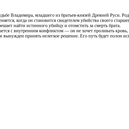
дьбе Владимира, младшего из братьев-князей Древней Руси. Род
няется, когда он становится свидетелем убийства своего старше
решает найти истинного убийцу и отомстить за смерть брата.
ается с внутренним конфликтом — он не хочет проливать кровь,
ынужден принять нелегкое решение. Его путь будет полон испыта