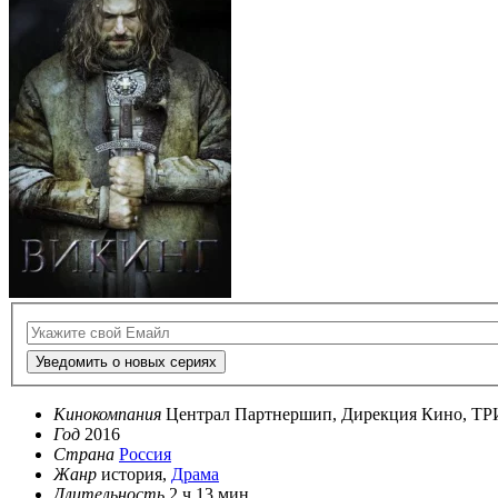
Уведомить о новых сериях
Кинокомпания
Централ Партнершип, Дирекция Кино, Т
Год
2016
Страна
Россия
Жанр
история,
Драма
Длительность
2 ч 13 мин