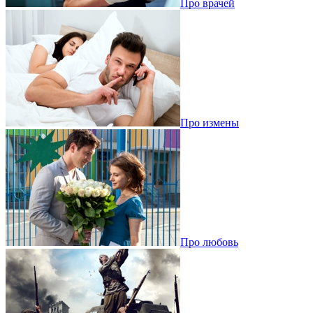
Про врачей
Про измены
Про любовь