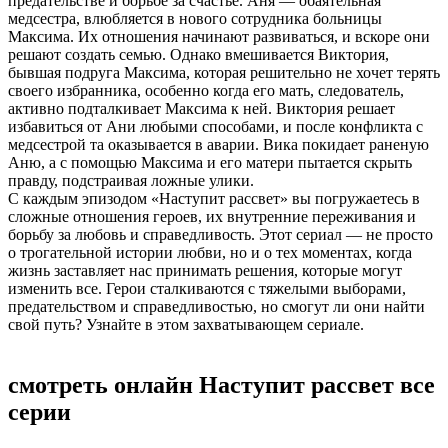
предательстве и борьбе за счастье. Аня — обаятельная
медсестра, влюбляется в нового сотрудника больницы
Максима. Их отношения начинают развиваться, и вскоре они
решают создать семью. Однако вмешивается Виктория,
бывшая подруга Максима, которая решительно не хочет терять
своего избранника, особенно когда его мать, следователь,
активно подталкивает Максима к ней. Виктория решает
избавиться от Ани любыми способами, и после конфликта с
медсестрой та оказывается в аварии. Вика покидает раненую
Аню, а с помощью Максима и его матери пытается скрыть
правду, подстраивая ложные улики.
С каждым эпизодом «Наступит рассвет» вы погружаетесь в
сложные отношения героев, их внутренние переживания и
борьбу за любовь и справедливость. Этот сериал — не просто
о трогательной истории любви, но и о тех моментах, когда
жизнь заставляет нас принимать решения, которые могут
изменить все. Герои сталкиваются с тяжелыми выборами,
предательством и справедливостью, но смогут ли они найти
свой путь? Узнайте в этом захватывающем сериале.
смотреть онлайн Наступит рассвет все
серии