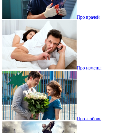
Про врачей
Про измены
Про любовь