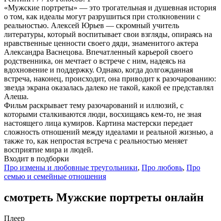
«Мужские портреты» — это трогательная и душевная история
о том, как идеалы могут разрушиться при столкновении с
реальностью. Алексей Юрьев — скромный учитель
литературы, который воспитывает свои взгляды, опираясь на
нравственные ценности своего дяди, знаменитого актера
Александра Васнецова. Впечатленный карьерой своего
родственника, он мечтает о встрече с ним, надеясь на
вдохновение и поддержку. Однако, когда долгожданная
встреча, наконец, происходит, она приводит к разочарованию:
звезда экрана оказалась далеко не такой, какой ее представлял
Алеша.
Фильм раскрывает тему разочарований и иллюзий, с
которыми сталкиваются люди, восхищаясь кем-то, не зная
настоящего лица кумиров. Картина мастерски передает
сложность отношений между идеалами и реальной жизнью, а
также то, как непростая встреча с реальностью меняет
восприятие мира и людей.
Входит в подборки
Про измены и любовные треугольники
,
Про любовь
,
Про
семью и семейные отношения
смотреть Мужские портреты онлайн
Плеер