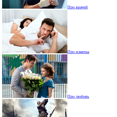
Про врачей
Про измены
Про любовь