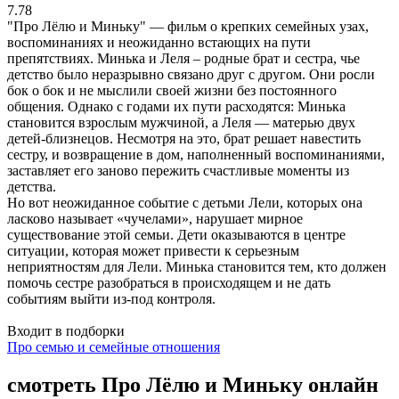
7.78
"Про Лёлю и Миньку" — фильм о крепких семейных узах,
воспоминаниях и неожиданно встающих на пути
препятствиях. Минька и Леля – родные брат и сестра, чье
детство было неразрывно связано друг с другом. Они росли
бок о бок и не мыслили своей жизни без постоянного
общения. Однако с годами их пути расходятся: Минька
становится взрослым мужчиной, а Леля — матерью двух
детей-близнецов. Несмотря на это, брат решает навестить
сестру, и возвращение в дом, наполненный воспоминаниями,
заставляет его заново пережить счастливые моменты из
детства.
Но вот неожиданное событие с детьми Лели, которых она
ласково называет «чучелами», нарушает мирное
существование этой семьи. Дети оказываются в центре
ситуации, которая может привести к серьезным
неприятностям для Лели. Минька становится тем, кто должен
помочь сестре разобраться в происходящем и не дать
событиям выйти из-под контроля.
Входит в подборки
Про семью и семейные отношения
смотреть Про Лёлю и Миньку онлайн