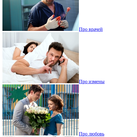
Про врачей
Про измены
Про любовь