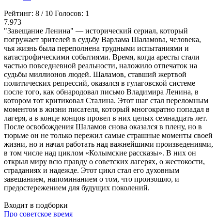
Рейтинг:
8
/
10
Голосов:
1
7.973
"Завещание Ленина" — исторический сериал, который
погружает зрителей в судьбу Варлама Шаламова, человека,
чья жизнь была переполнена трудными испытаниями и
катастрофическими событиями. Время, когда аресты стали
частью повседневной реальности, наложило отпечаток на
судьбы миллионов людей. Шаламов, ставший жертвой
политических репрессий, оказался в гулаговской системе
после того, как обнародовал письмо Владимира Ленина, в
котором тот критиковал Сталина. Этот шаг стал переломным
моментом в жизни писателя, который многократно попадал в
лагеря, а в конце концов провел в них целых семнадцать лет.
После освобождения Шаламов снова оказался в плену, но в
тюрьме он не только пережил самые страшные моменты своей
жизни, но и начал работать над важнейшими произведениями,
в том числе над циклом «Колымские рассказы». В них он
открыл миру всю правду о советских лагерях, о жестокости,
страданиях и надежде. Этот цикл стал его духовным
завещанием, напоминанием о том, что произошло, и
предостережением для будущих поколений.
Входит в подборки
Про советское время