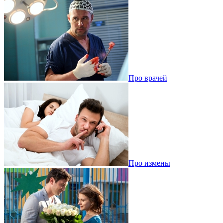
Про врачей
Про измены