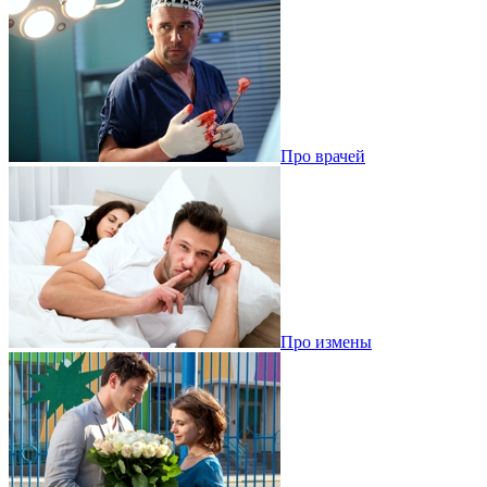
Про врачей
Про измены