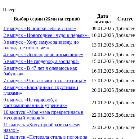
Плеер
Дата
Выбор серии (Жми на серию)
Статус
выхода
1 выпуск «В поиске себя и стиля»
09.01.2025
Добавлен
2 выпуск «Новогоднее «чудо в перьях»»
10.01.2025
Добавлен
3 выпуск «Хочу замуж за звезду, но
13.01.2025
Добавлен
одежда не позволяет»
4 выпуск «Леопардовое посмешище»
14.01.2025
Добавлен
5 выпуск «Не гардероб, а зоопарк!»
15.01.2025
Добавлен
6 выпуск «В 47 лет я одеваюсь как
16.01.2025
Добавлен
бабушка»
7 выпуск «Что за львица эта тигрица!»
17.01.2025
Добавлен
8 выпуск «Блондинка с грустными
20.01.2025
Добавлен
глазами»
9 выпуск «Не гардероб, а
21.01.2025
Добавлен
костюмированный утренник»
10 выпуск «Моя мама превратилась в
22.01.2025
Добавлен
мусорный мешок!»
11 выпуск «Хочу преобразиться ему
23.01.2025
Добавлен
назло!»
12 выпуск «Потеряла стиль в погоне за