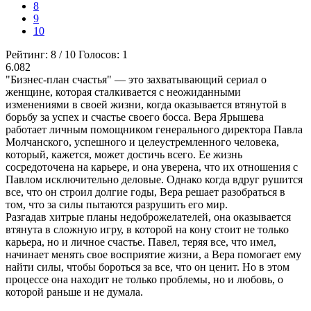
8
9
10
Рейтинг:
8
/
10
Голосов:
1
6.082
"Бизнес-план счастья" — это захватывающий сериал о
женщине, которая сталкивается с неожиданными
изменениями в своей жизни, когда оказывается втянутой в
борьбу за успех и счастье своего босса. Вера Ярышева
работает личным помощником генерального директора Павла
Молчанского, успешного и целеустремленного человека,
который, кажется, может достичь всего. Ее жизнь
сосредоточена на карьере, и она уверена, что их отношения с
Павлом исключительно деловые. Однако когда вдруг рушится
все, что он строил долгие годы, Вера решает разобраться в
том, что за силы пытаются разрушить его мир.
Разгадав хитрые планы недоброжелателей, она оказывается
втянута в сложную игру, в которой на кону стоит не только
карьера, но и личное счастье. Павел, теряя все, что имел,
начинает менять свое восприятие жизни, а Вера помогает ему
найти силы, чтобы бороться за все, что он ценит. Но в этом
процессе она находит не только проблемы, но и любовь, о
которой раньше и не думала.