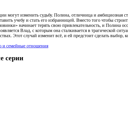
иции могут изменить судьбу. Полина, отличница и амбициозная с
ставить учебу и стать его избранницей. Вместо того чтобы стро
овинки» начинает терять свою привлекательность, и Полина осоз
вляется Влад, с которым она сталкивается в трагической ситуа
твах. Этот случай изменит всё, и ей предстоит сделать выбор, 
ю и семейные отношения
се серии