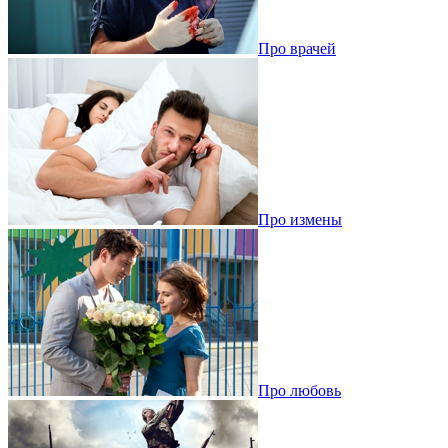
Про врачей
Про измены
Про любовь