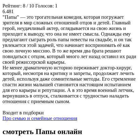
Рейтинг:
8
/
10
Голосов:
1
6.481
"Папы" — это трогательная комедия, которая погружает
зрителя в мир сложных отношений отцов и детей. Главный
герой, неудачливый актер, оглядывается на свою жизнь и
приходит к выводу, что она не имеет смысла. Однажды ему
предлагают сыграть роль папы невесты на свадьбе, и он так
увлекается этой задачей, что начинает воспринимать её как
свою личную миссию. В то же время два брата решают
повидаться с отцом, который много лет назад оставил их ради
своей режиссерской карьеры.
Не менее драматичную историю переживает доктор-хирург,
который, несмотря на критику и запреты, продолжает лечить
детей, используя даже сомнительные методы. Его стремление
спасти жизни малышей становится настоящим испытанием
для его карьеры и репутации. А в это время военный летчик,
вернувшись в отпуск, сталкивается с трудностью наладить
отношения с приемным сыном.
Входит в подборки
Про семью и семейные отношения
смотреть Папы онлайн