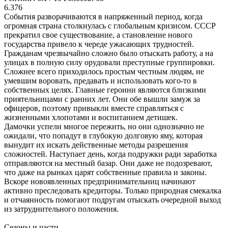
6.376
События разворачиваются в напряженный период, когда
огромная страна столкнулась с глобальным кризисом. СССР
прекратил свое существование, а становление нового
государства привело к череде ужасающих трудностей.
Гражданам чрезвычайно сложно было отыскать работу, а на
улицах в полную силу орудовали преступные группировки.
Сложнее всего приходилось простым честным людям, не
умевшим воровать, предавать и использовать кого-то в
собственных целях. Главные героини являются близкими
приятельницами с ранних лет. Они обе вышли замуж за
офицеров, поэтому привыкли вместе справляться с
жизненными хлопотами и воспитанием детишек.
Дамочки успели многое пережить, но они однозначно не
ожидали, что попадут в глубокую долговую яму, которая
вынудит их искать действенные методы разрешения
сложностей. Наступает день, когда подружки ради заработка
отправляются на местный базар. Они даже не подозревают,
что даже на рынках царят собственные правила и законы.
Вскоре новоявленных предпринимательниц начинают
активно преследовать кредиторы. Только природная смекалка
и отчаянность помогают подругам отыскать очередной выход
из затруднительного положения.
Cезоны и части