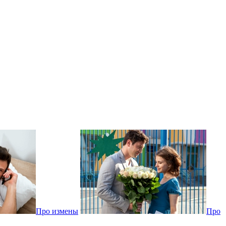
Про измены
Про