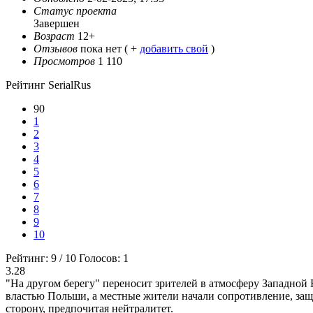
Статус проекта
Завершен
Возраст
12+
Отзывов
пока нет ( +
добавить свой
)
Просмотров
1 110
Рейтинг SerialRus
90
1
2
3
4
5
6
7
8
9
10
Рейтинг:
9
/
10
Голосов:
1
3.28
"На другом берегу" переносит зрителей в атмосферу Западной 
властью Польши, а местные жители начали сопротивление, защи
сторону, предпочитая нейтралитет.