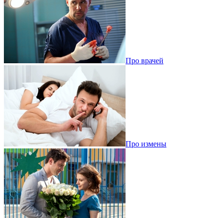
Про врачей
Про измены