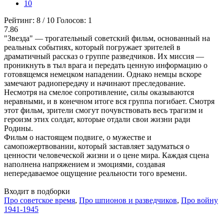
10
Рейтинг:
8
/
10
Голосов:
1
7.86
"Звезда" — трогательный советский фильм, основанный на
реальных событиях, который погружает зрителей в
драматичный рассказ о группе разведчиков. Их миссия —
проникнуть в тыл врага и передать ценную информацию о
готовящемся немецком нападении. Однако немцы вскоре
замечают радиопередачу и начинают преследование.
Несмотря на смелое сопротивление, силы оказываются
неравными, и в конечном итоге вся группа погибает. Смотря
этот фильм, зрители смогут почувствовать весь трагизм и
героизм этих солдат, которые отдали свои жизни ради
Родины.
Фильм о настоящем подвиге, о мужестве и
самопожертвовании, который заставляет задуматься о
ценности человеческой жизни и о цене мира. Каждая сцена
наполнена напряжением и эмоциями, создавая
непередаваемое ощущение реальности того времени.
Входит в подборки
Про советское время
,
Про шпионов и разведчиков
,
Про войну
1941-1945