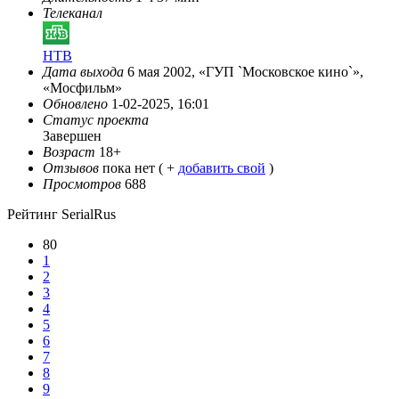
Телеканал
НТВ
Дата выхода
6 мая 2002, «ГУП `Московское кино`»,
«Мосфильм»
Обновлено
1-02-2025, 16:01
Статус проекта
Завершен
Возраст
18+
Отзывов
пока нет ( +
добавить свой
)
Просмотров
688
Рейтинг SerialRus
80
1
2
3
4
5
6
7
8
9