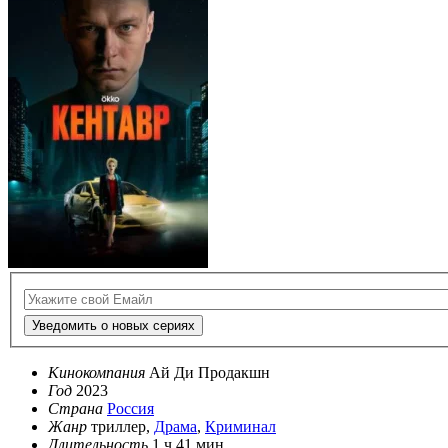
Уведомить о новых сериях
Кинокомпания
Ай Ди Продакшн
Год
2023
Страна
Россия
Жанр
триллер,
Драма
,
Криминал
Длительность
1 ч 41 мин