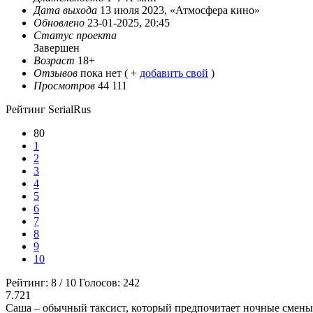
Дата выхода
13 июля 2023, «Атмосфера кино»
Обновлено
23-01-2025, 20:45
Статус проекта
Завершен
Возраст
18+
Отзывов
пока нет ( +
добавить свой
)
Просмотров
44 111
Рейтинг SerialRus
80
1
2
3
4
5
6
7
8
9
10
Рейтинг:
8
/
10
Голосов:
242
7.721
Саша – обычный таксист, который предпочитает ночные смены 