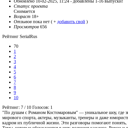
Обновлено
10-02-2025, 11:24 -
добавлены 1-16 выпуски!
Статус проекта
Снимается
Возраст
18+
Отзывов
пока нет ( +
добавить свой
)
Просмотров
656
Рейтинг SerialRus
70
1
2
3
4
5
6
7
8
9
10
Рейтинг:
7
/
10
Голосов:
1
"По душам с Романом Костомаровым" — уникальное шоу, где з
мирового спорта, актеры, музыканты, тренеры и даже юмористы
кадром их публичной жизни. Эти разговоры помогают понять, к
Темы, которые обсуждаются в шоу, волнуют каждого. Роман и е