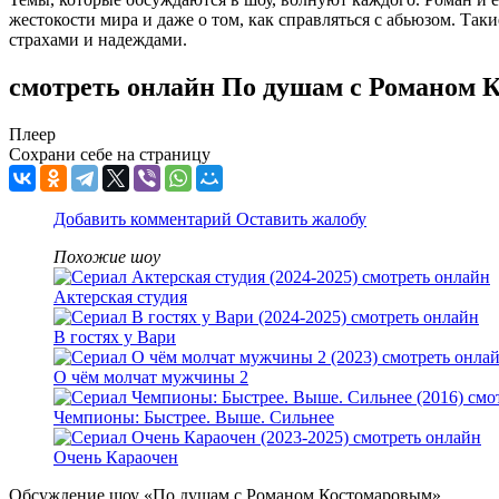
жестокости мира и даже о том, как справляться с абьюзом. Так
страхами и надеждами.
смотреть онлайн По душам с Романом 
Плеер
Сохрани себе на страницу
Добавить комментарий
Оставить жалобу
Похожие шоу
Актерская студия
В гостях у Вари
О чём молчат мужчины 2
Чемпионы: Быстрее. Выше. Сильнее
Очень Караочен
Обсуждение шоу «По душам с Романом Костомаровым»