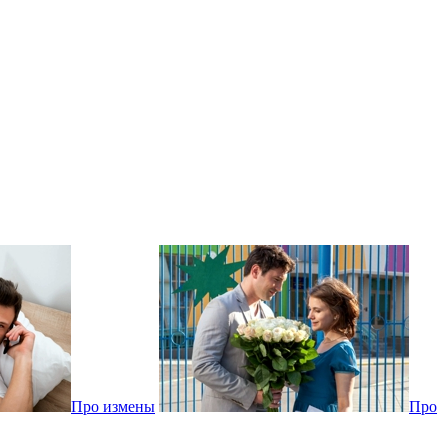
Про измены
Про