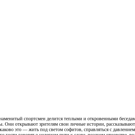
наменитый спортсмен делится теплыми и откровенными беседам
. Они открывают зрителям свои личные истории, рассказывают о 
аково это — жить под светом софитов, справляться с давлением
го гости говорят о нелегком пути к славе, позднем отцовстве, 