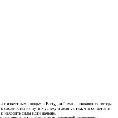
и с известными людьми. В студии Романа появляются звезды
сложностях на пути к успеху и делятся тем, что остается за
 и находить силы идти дальше.
роли женщины в мужской жизни, актерской психологии,