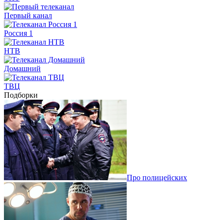
Первый канал
Россия 1
НТВ
Домашний
ТВЦ
Подборки
Про полицейских