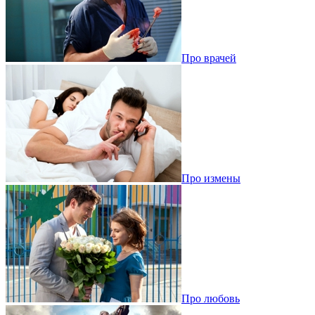
Про врачей
Про измены
Про любовь