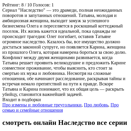
Рейтинг:
8
/
10
Голосов:
1
Сериал "Наследство" — это драмеди, полная неожиданных
поворотов и запутанных отношений. Татьяна, молодая и
амбициозная женщина, выходит замуж за успешного
бизнесмена Олега и переселяется в роскошный коттеджный
поселок. Их жизнь кажется идеальной, пока однажды не
происходит трагедия: Олег погибает, оставив Татьяне
огромное наследство. Казалось бы, все имущество должно
достаться законной супруге, но появляется Карина, женщина
из прошлого Олега, которая намерена бороться за свою долю.
Конфликт между двумя женщинами развивается, когда
Татьяна решает проявить великодушие и предложить Карине
совместное проживание, чтобы выяснить, кто стоит за
смертью их мужа и любовника. Несмотря на сложные
отношения, обе начинают расследование, раскрывая тайны и
встречая немало препятствий на пути к правде. Вскоре
Татьяна и Карина понимают, что их общая цель — раскрыть
убийцу, становится важнейшей задачей.
Входит в подборки
Про измены и любовные треугольники
,
Про любовь
,
Про
семью и семейные отношения
смотреть онлайн Наследство все серии