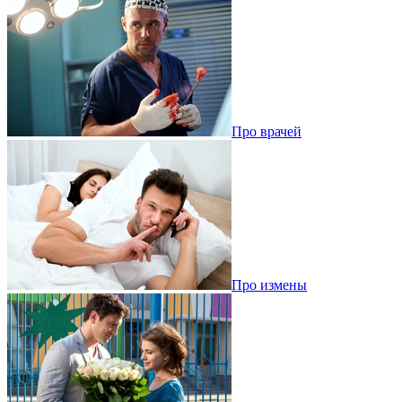
Про врачей
Про измены