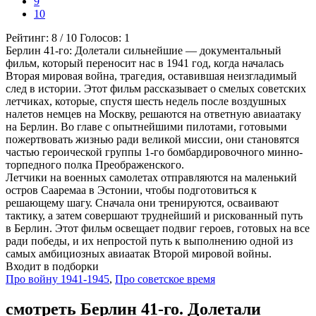
9
10
Рейтинг:
8
/
10
Голосов:
1
Берлин 41-го: Долетали сильнейшие — документальный
фильм, который переносит нас в 1941 год, когда началась
Вторая мировая война, трагедия, оставившая неизгладимый
след в истории. Этот фильм рассказывает о смелых советских
летчиках, которые, спустя шесть недель после воздушных
налетов немцев на Москву, решаются на ответную авиаатаку
на Берлин. Во главе с опытнейшими пилотами, готовыми
пожертвовать жизнью ради великой миссии, они становятся
частью героической группы 1-го бомбардировочного минно-
торпедного полка Преображенского.
Летчики на военных самолетах отправляются на маленький
остров Сааремаа в Эстонии, чтобы подготовиться к
решающему шагу. Сначала они тренируются, осваивают
тактику, а затем совершают труднейший и рискованный путь
в Берлин. Этот фильм освещает подвиг героев, готовых на все
ради победы, и их непростой путь к выполнению одной из
самых амбициозных авиаатак Второй мировой войны.
Входит в подборки
Про войну 1941-1945
,
Про советское время
смотреть Берлин 41-го. Долетали