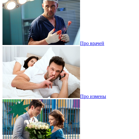
Про врачей
Про измены