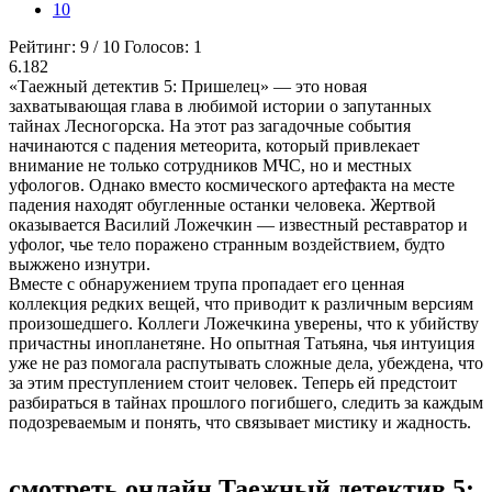
10
Рейтинг:
9
/
10
Голосов:
1
6.182
«Таежный детектив 5: Пришелец» — это новая
захватывающая глава в любимой истории о запутанных
тайнах Лесногорска. На этот раз загадочные события
начинаются с падения метеорита, который привлекает
внимание не только сотрудников МЧС, но и местных
уфологов. Однако вместо космического артефакта на месте
падения находят обугленные останки человека. Жертвой
оказывается Василий Ложечкин — известный реставратор и
уфолог, чье тело поражено странным воздействием, будто
выжжено изнутри.
Вместе с обнаружением трупа пропадает его ценная
коллекция редких вещей, что приводит к различным версиям
произошедшего. Коллеги Ложечкина уверены, что к убийству
причастны инопланетяне. Но опытная Татьяна, чья интуиция
уже не раз помогала распутывать сложные дела, убеждена, что
за этим преступлением стоит человек. Теперь ей предстоит
разбираться в тайнах прошлого погибшего, следить за каждым
подозреваемым и понять, что связывает мистику и жадность.
смотреть онлайн Таежный детектив 5: