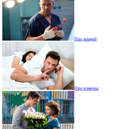
Про врачей
Про измены