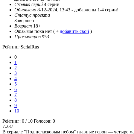
Сколько серий
4 серии
Обновлено
8-12-2024, 13:43 -
добавлены 1-4 серии!
Статус проекта
Завершен
Возраст
18+
Отзывов
пока нет ( +
добавить свой
)
Просмотров
953
Рейтинг SerialRus
0
1
2
3
4
5
6
7
8
9
10
Рейтинг:
0
/
10
Голосов:
0
7.237
В сериале "Под неласковым небом" главные герои — четыре ма