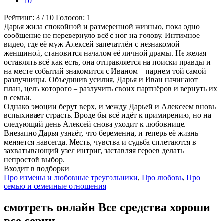
10
Рейтинг:
8
/
10
Голосов:
1
Дарья жила спокойной и размеренной жизнью, пока одно
сообщение не перевернуло всё с ног на голову. Интимное
видео, где её муж Алексей запечатлён с незнакомой
женщиной, становится началом её личной драмы. Не желая
оставлять всё как есть, она отправляется на поиски правды и
на месте событий знакомится с Иваном – парнем той самой
разлучницы. Объединив усилия, Дарья и Иван начинают
план, цель которого – разлучить своих партнёров и вернуть их
в семьи.
Однако эмоции берут верх, и между Дарьей и Алексеем вновь
вспыхивает страсть. Вроде бы всё идёт к примирению, но на
следующий день Алексей снова уходит к любовнице.
Внезапно Дарья узнаёт, что беременна, и теперь её жизнь
меняется навсегда. Месть, чувства и судьба сплетаются в
захватывающий узел интриг, заставляя героев делать
непростой выбор.
Входит в подборки
Про измены и любовные треугольники
,
Про любовь
,
Про
семью и семейные отношения
смотреть онлайн Все средства хороши
все серии