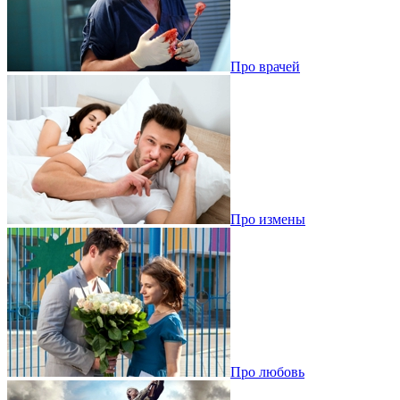
Про врачей
Про измены
Про любовь