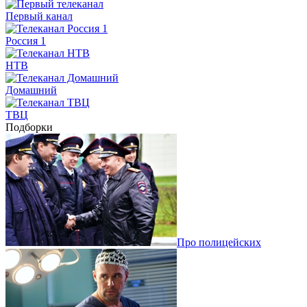
Первый канал
Россия 1
НТВ
Домашний
ТВЦ
Подборки
Про полицейских